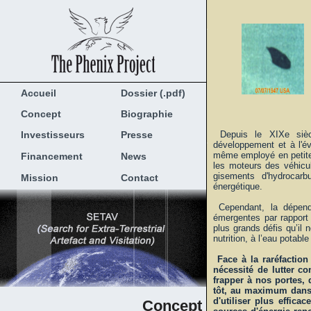
Accueil
Dossier (.pdf)
Concept
Biographie
Investisseurs
Presse
Depuis le XIXe siècl
développement et à l'é
même employé en petites 
Financement
News
les moteurs des véhicu
gisements d'hydrocarb
Mission
Contact
énergétique.
Cependant, la dépend
émergentes par rapport 
plus grands défis qu’il n
nutrition, à l’eau potable
Face à la raréfactio
nécessité de lutter c
frapper à nos portes,
tôt, au maximum dans 
d'utiliser plus effica
Concept